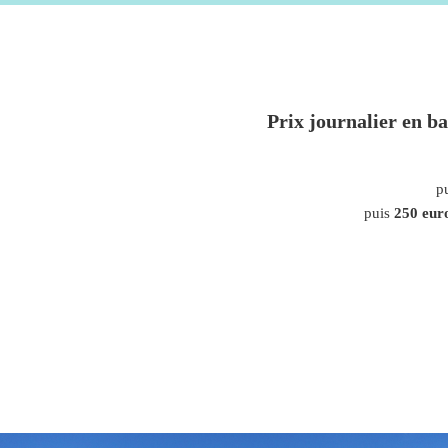
Prix journalier en b
p
puis
250 eur