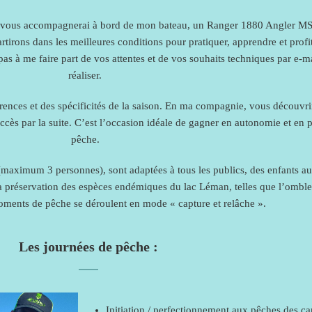
je vous accompagnerai à bord de mon bateau, un Ranger 1880 Angler MS 
tirons dans les meilleures conditions pour pratiquer, apprendre et profi
as à me faire part de vos attentes et de vos souhaits techniques par e-ma
réaliser.
ences et des spécificités de la saison. En ma compagnie, vous découvrir
ccès par la suite. C’est l’occasion idéale de gagner en autonomie et en p
pêche.
e (maximum 3 personnes), sont adaptées à tous les publics, des enfants au
a préservation des espèces endémiques du lac Léman, telles que l’omble ch
ments de pêche se déroulent en mode « capture et relâche ».
Les journées de pêche :
Initiation / perfectionnement aux pêches des ca