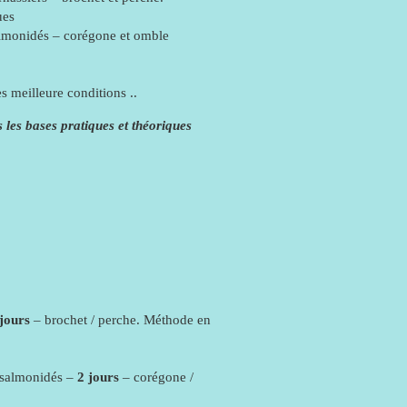
ues
almonidés – corégone et omble
 meilleure conditions ..
s les bases pratiques et théoriques
 jours
– brochet / perche. Méthode en
 salmonidés –
2 jours
– corégone /